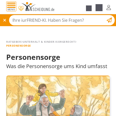
MENÜ
Alle Ratgeber
Scheidungsantrag
RATGEBER
UNTERHALT & KINDER
SORGERECHT
PERSONENSORGE
Personensorge
Was die Personensorge ums Kind umfasst