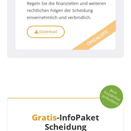
Regeln Sie die finanziellen und weiteren
rechtlichen Folgen der Scheidung
einvernehmlich und verbindlich.
CHECKLISTE
Download
Je
t
o
s
t
n
fr
e
i
n
fo
r
d
e
r
n
t
z
k
e
a
!
Gratis
-InfoPaket
Scheidung