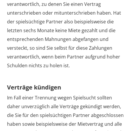
verantwortlich, zu denen Sie einen Vertrag
unterschrieben oder mitunterschrieben haben. Hat
der spielsüchtige Partner also beispielsweise die
letzten sechs Monate keine Miete gezahlt und die
entsprechenden Mahnungen abgefangen und
versteckt, so sind Sie selbst für diese Zahlungen
verantwortlich, wenn beim Partner aufgrund hoher
Schulden nichts zu holen ist.
Verträge kündigen
Im Fall einer Trennung wegen Spielsucht sollten
daher unverzüglich alle Verträge gekündigt werden,
die Sie für den spielsüchtigen Partner abgeschlossen
haben sowie beispielsweise der Mietvertrag und alle