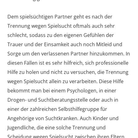
Dem spielsüchtigen Partner geht es nach der
Trennung wegen Spielsucht oftmals auch sehr
schlecht, sodass zu den eigenen Gefühlen der
Trauer und der Einsamkeit auch noch Mitleid und
Sorge um den verlassenen Partner hinzukommen. In
diesen Fällen ist es sehr hilfreich, sich professionelle
Hilfe zu holen und nicht zu versuchen, die Trennung
wegen Spielsucht allein zu verarbeiten. Diese Hilfe
bekommt man bei einem Psychologen, in einer
Drogen- und Suchtberatungsstelle oder auch in
einer der zahlreichen Selbsthilfegruppe für
Angehörige von Suchtkranken. Auch Kinder und
Jugendliche, die eine solche Trennung und
Scheidung wegen Spielsucht zwischen ihren Eltern