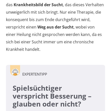
das
Krankheitsbild der Sucht
, das dieses Verhalten
unweigerlich mit sich bringt. Nur eine Therapie, die
konsequent bis zum Ende durchgeführt wird,
verspricht einen
Weg aus der Sucht
, wobei von
einer Heilung nicht gesprochen werden kann, da es
sich bei einer Sucht immer um eine chronische
Krankheit handelt.
EXPERTENTIPP
Spielsüchtiger
verspricht Besserung –
glauben oder nicht?