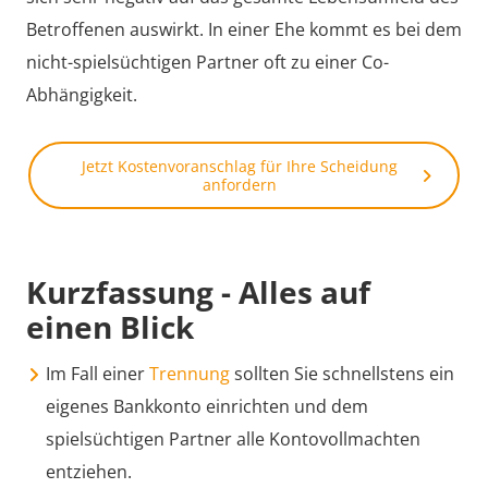
Betroffenen auswirkt. In einer Ehe kommt es bei dem
nicht-spielsüchtigen Partner oft zu einer Co-
Abhängigkeit.
Jetzt Kostenvoranschlag für Ihre Scheidung
anfordern
Kurzfassung - Alles auf
einen Blick
Im Fall einer
Trennung
sollten Sie schnellstens ein
eigenes Bankkonto einrichten und dem
spielsüchtigen Partner alle Kontovollmachten
entziehen.