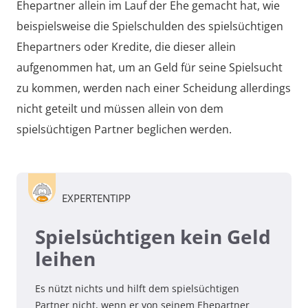
Ehepartner allein im Lauf der Ehe gemacht hat, wie
beispielsweise die Spielschulden des spielsüchtigen
Ehepartners oder Kredite, die dieser allein
aufgenommen hat, um an Geld für seine Spielsucht
zu kommen, werden nach einer Scheidung allerdings
nicht geteilt und müssen allein von dem
spielsüchtigen Partner beglichen werden.
EXPERTENTIPP
Spielsüchtigen kein Geld
leihen
Es nützt nichts und hilft dem spielsüchtigen
Partner nicht, wenn er von seinem Ehepartner