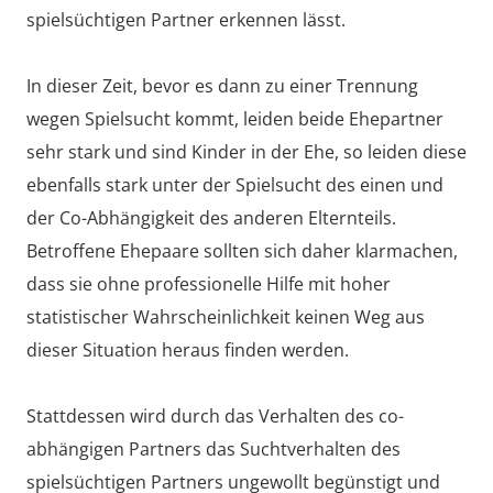
spielsüchtigen Partner erkennen lässt.
In dieser Zeit, bevor es dann zu einer Trennung
wegen Spielsucht kommt, leiden beide Ehepartner
sehr stark und sind Kinder in der Ehe, so leiden diese
ebenfalls stark unter der Spielsucht des einen und
der Co-Abhängigkeit des anderen Elternteils.
Betroffene Ehepaare sollten sich daher klarmachen,
dass sie ohne professionelle Hilfe mit hoher
statistischer Wahrscheinlichkeit keinen Weg aus
dieser Situation heraus finden werden.
Stattdessen wird durch das Verhalten des co-
abhängigen Partners das Suchtverhalten des
spielsüchtigen Partners ungewollt begünstigt und