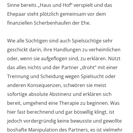
Sinne bereits „Haus und Hof“ verspielt und das
Ehepaar steht plötzlich gemeinsam vor dem
finanziellen Scherbenhaufen der Ehe.
Wie alle Süchtigen sind auch Spielsüchtige sehr
geschickt darin, ihre Handlungen zu verheimlichen
oder, wenn sie aufgeflogen sind, zu erklären. Nützt
das alles nichts und der Partner „droht“ mit einer
Trennung und Scheidung wegen Spielsucht oder
anderen Konsequenzen, schwören sie meist
sofortige absolute Abstinenz und erklären sich
bereit, umgehend eine Therapie zu beginnen. Was
hier fast berechnend und gar böswillig klingt, ist
jedoch vordergründig keine bewusste und gewollte
boshafte Manipulation des Partners, es ist vielmehr