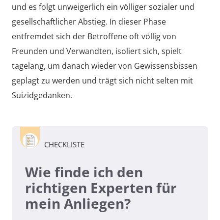
und es folgt unweigerlich ein völliger sozialer und
gesellschaftlicher Abstieg. In dieser Phase
entfremdet sich der Betroffene oft völlig von
Freunden und Verwandten, isoliert sich, spielt
tagelang, um danach wieder von Gewissensbissen
geplagt zu werden und trägt sich nicht selten mit
Suizidgedanken.
CHECKLISTE
Wie finde ich den
richtigen Experten für
mein Anliegen?