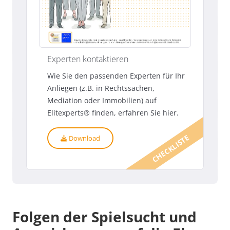
Experten kontaktieren
Wie Sie den passenden Experten für Ihr
Anliegen (z.B. in Rechtssachen,
Mediation oder Immobilien) auf
Elitexperts® finden, erfahren Sie hier.
CHECKLISTE
Download
Folgen der Spielsucht und