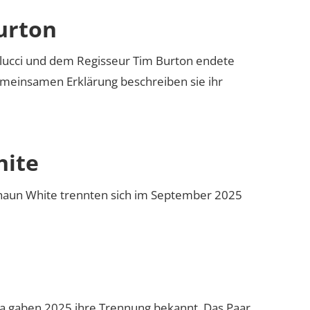
urton
llucci und dem Regisseur Tim Burton endete
emeinsamen Erklärung beschreiben sie ihr
hite
Shaun White trennten sich im September 2025
la gaben 2025 ihre Trennung bekannt. Das Paar