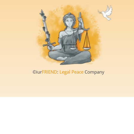
©iur
FRIEND
:
Legal Peace
Company