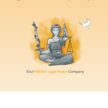
©iur
FRIEND
:
Legal Peace
Company