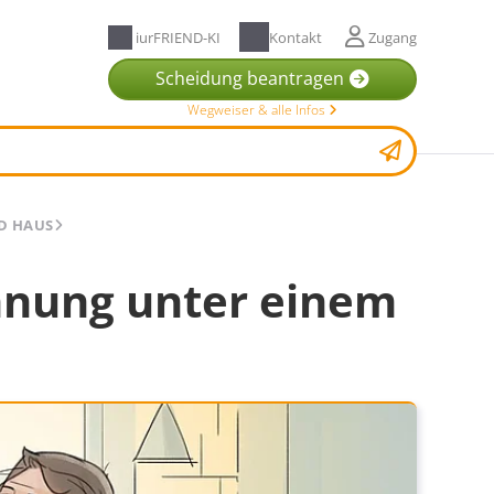
iurFRIEND-KI
Kontakt
Zugang
Scheidung beantragen
Wegweiser & alle Infos
D HAUS
nnung unter einem