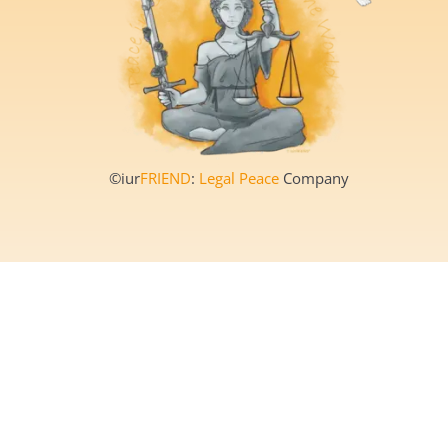
©iur
FRIEND
:
Legal Peace
Company