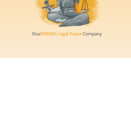
©iur
FRIEND
:
Legal Peace
Company