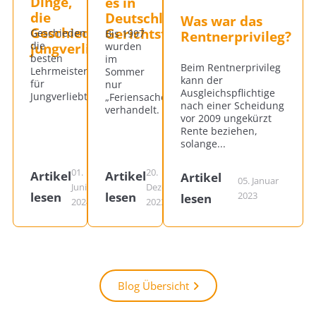
Dinge,
es in
die
Deutschland
Was war das
Geschiedene
Gerichtsferien?
Geschiedene
Bis 1997
Rentnerprivileg?
jungverliebten...
die
wurden
besten
im
Beim Rentnerprivileg
Lehrmeister
Sommer
kann der
für
nur
Ausgleichspflichtige
Jungverliebte.
„Feriensachen“
nach einer Scheidung
verhandelt.
vor 2009 ungekürzt
Rente beziehen,
solange...
01.
20.
Artikel
Artikel
Artikel
05. Januar
Juni
Dezember
2023
lesen
lesen
lesen
2024
2023
Blog Übersicht