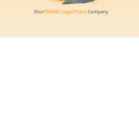
©iur
FRIEND
:
Legal Peace
Company