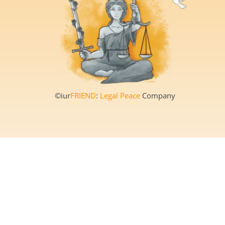
©iur
FRIEND
:
Legal Peace
Company