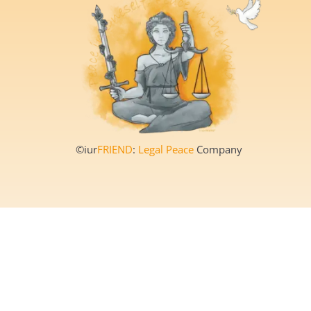
©iur
FRIEND
:
Legal Peace
Company