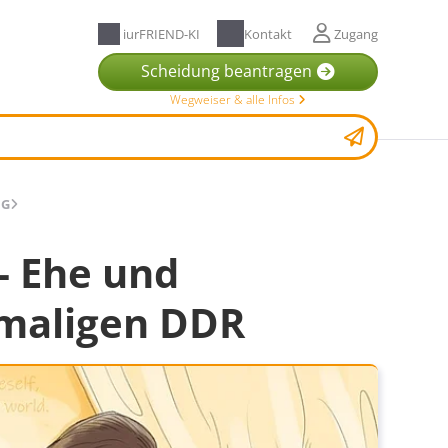
iurFRIEND-KI
Kontakt
Zugang
Scheidung beantragen
Wegweiser & alle Infos
NG
- Ehe und
emaligen DDR