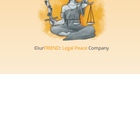
©iur
FRIEND
:
Legal Peace
Company