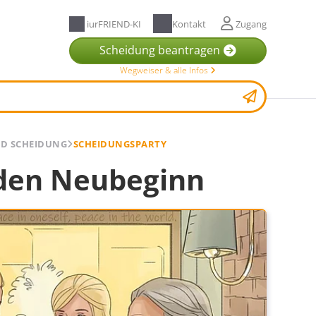
iurFRIEND-KI
Kontakt
Zugang
Scheidung beantragen
Wegweiser & alle Infos
D SCHEIDUNG
SCHEIDUNGSPARTY
 den Neubeginn