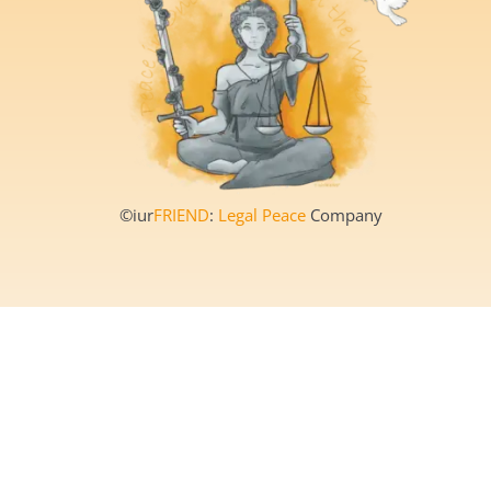
©iur
FRIEND
:
Legal Peace
Company