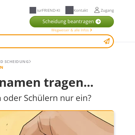
iurFRIEND-KI
Kontakt
Zugang
Scheidung beantragen
Wegweiser & alle Infos
D SCHEIDUNG
EN
amen tragen...
n oder Schülern nur ein?