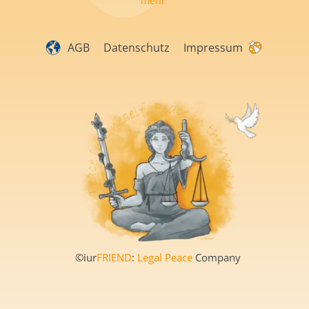
mehr
AGB
Datenschutz
Impressum
©iur
FRIEND
:
Legal Peace
Company