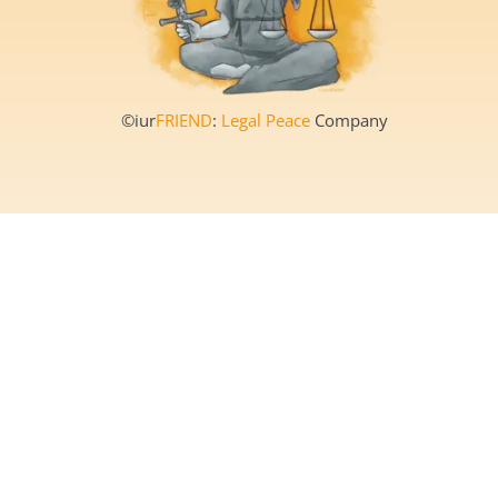
©iur
FRIEND
:
Legal Peace
Company