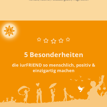
5 Besonderheiten
die iurFRIEND so menschlich, positiv &
einzigartig machen