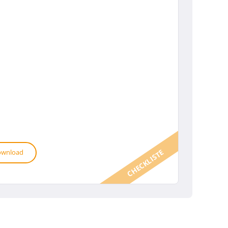
CHECKLISTE
wnload