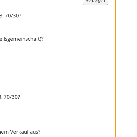
Verbergen
B. 70/30?
eilsgemeinschaft)?
B. 70/30?
?
inem Verkauf aus?