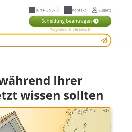
iurFRIEND-KI
Kontakt
Zugang
Scheidung beantragen
Wegweiser & alle Infos
während Ihrer
etzt wissen sollten