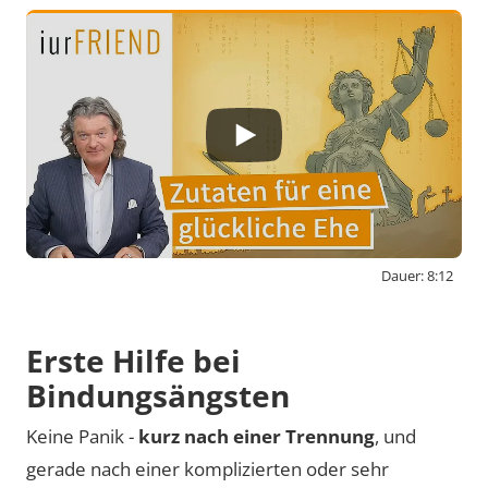
Dauer: 8:12
By activating external content from
www.youtube-nocookie.com, you consent to
Erste Hilfe bei
transmit data to this third party.
Bindungsängsten
Keine Panik -
kurz nach einer Trennung
, und
Video laden
gerade nach einer komplizierten oder sehr