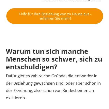
By activating external content from
www.youtube-nocookie.com, you consent to
Hilfe für Ihre Beziehung von zu Hause aus -
erfahren Sie mehr!
transmit data to this third party.
Video laden
Warum tun sich manche
Menschen so schwer, sich zu
entschuldigen?
Dafür gibt es zahlreiche Gründe, die entweder in
der
Be
ziehung gewachsen sind, oder aber schon in
der
Er
ziehung, also schon von Kindesbeinen an
existieren.