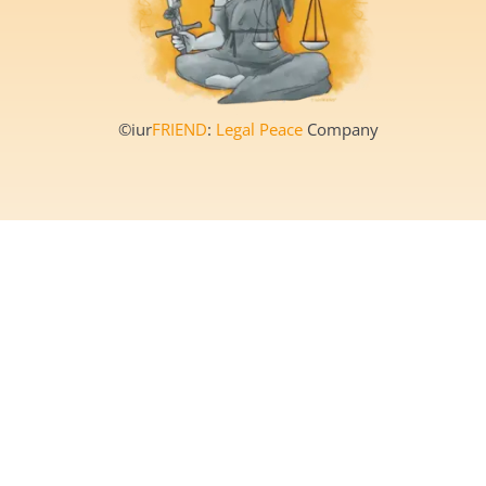
©iur
FRIEND
:
Legal Peace
Company