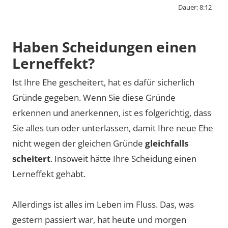
Dauer: 8:12
By activating external content from
www.youtube-nocookie.com, you consent to
Haben Scheidungen einen
transmit data to this third party.
Lerneffekt?
Ist Ihre Ehe gescheitert, hat es dafür sicherlich
Video laden
Gründe gegeben. Wenn Sie diese Gründe
erkennen und anerkennen, ist es folgerichtig, dass
Sie alles tun oder unterlassen, damit Ihre neue Ehe
nicht wegen der gleichen Gründe
gleichfalls
scheitert
. Insoweit hätte Ihre Scheidung einen
Lerneffekt gehabt.
Allerdings ist alles im Leben im Fluss. Das, was
gestern passiert war, hat heute und morgen