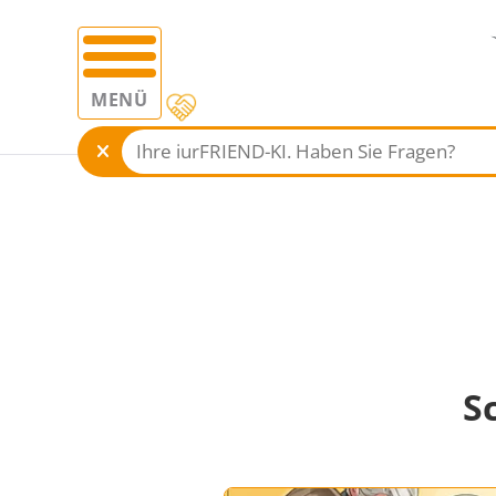
MENÜ
S