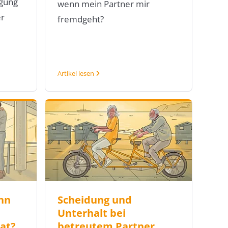
igung
wenn mein Partner mir
er
fremdgeht?
Artikel lesen
nn
Scheidung und
Unterhalt bei
at?
betreutem Partner