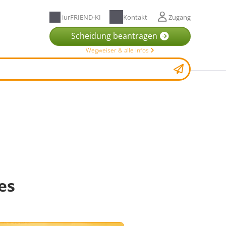
iurFRIEND-KI
Kontakt
Zugang
Scheidung beantragen
Wegweiser & alle Infos
es