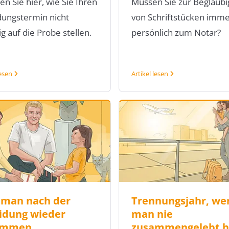
en Sie hier, wie Sie Ihren
Müssen Sie zur Beglaub
dungstermin nicht
von Schriftstücken imm
g auf die Probe stellen.
persönlich zum Notar?
lesen
Artikel lesen
 man nach der
Trennungsjahr, we
idung wieder
man nie
ammen…
zusammengelebt h