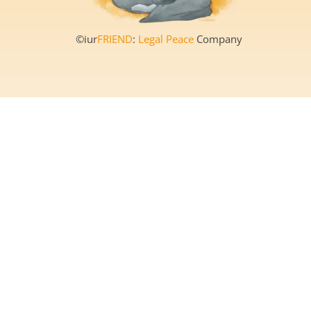
©iur
FRIEND
:
Legal Peace
Company