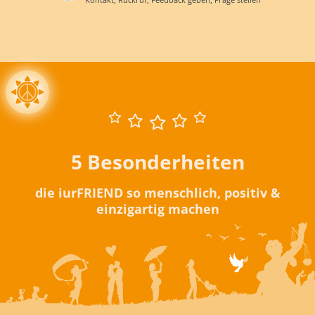
5 Besonderheiten
die iurFRIEND so menschlich, positiv &
einzigartig machen