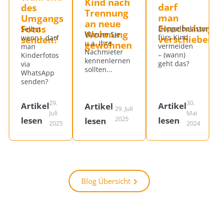
Kind nach
darf
des
Trennung
man
Umgangs
an neue
Einschulung
Fotos
Doppelbelastung
Selbst
Wohnung
Warum Sie
verschieben
fürs Kind
senden?
wenn - darf
gewöhnen
u.a. Ihre
vermeiden
man
Nachmieter
– (wann)
Kinderfotos
kennenlernen
geht das?
via
sollten...
WhatsApp
senden?
29.
30.
Artikel
Artikel
Artikel
29. Juli
Juli
Mai
2025
lesen
lesen
lesen
2025
2024
Blog Übersicht