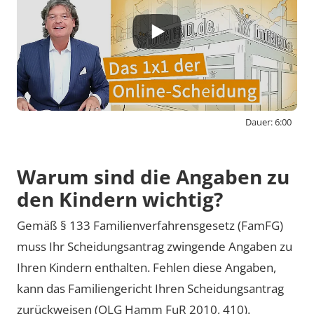
Dauer: 6:00
By activating external content from
www.youtube-nocookie.com, you consent to
Warum sind die Angaben zu
transmit data to this third party.
den Kindern wichtig?
Gemäß § 133 Familienverfahrensgesetz (FamFG)
Video laden
muss Ihr Scheidungsantrag zwingende Angaben zu
Ihren Kindern enthalten. Fehlen diese Angaben,
kann das Familiengericht Ihren Scheidungsantrag
zurückweisen (OLG Hamm FuR 2010, 410).