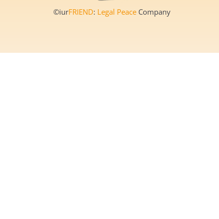
©iur
FRIEND
:
Legal Peace
Company