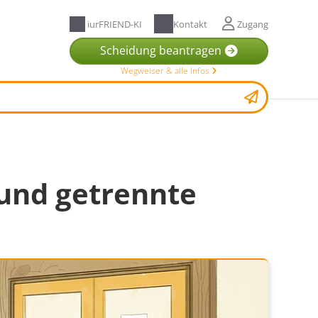
iurFRIEND-KI
Kontakt
Zugang
Scheidung beantragen
Wegweiser & alle Infos
und getrennte