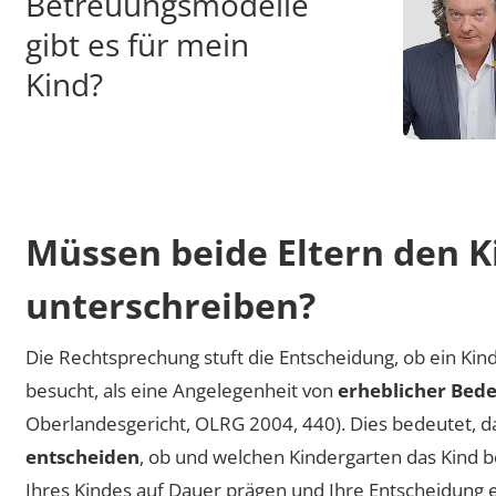
Betreuungsmodelle
gibt es für mein
Kind?
By 
www.y
Müssen beide Eltern den K
to
unterschreiben?
Die Rechtsprechung stuft die Entscheidung, ob ein Kin
besucht, als eine Angelegenheit von
erheblicher Bed
Oberlandesgericht, OLRG 2004, 440). Dies bedeutet, da
entscheiden
, ob und welchen Kindergarten das Kind be
Ihres Kindes auf Dauer prägen und Ihre Entscheidung e