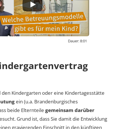
Dauer: 8:01
activating external content from
outube-nocookie.com, you consent
indergartenvertrag
 transmit data to this third party.
Video laden
d den Kindergarten oder eine Kindertagesstätte
eutung
ein (u.a. Brandenburgisches
ss beide Elternteile
gemeinsam darüber
sucht. Grund ist, dass Sie damit die Entwicklung
inen gravierenden Einschnitt in den künftigen