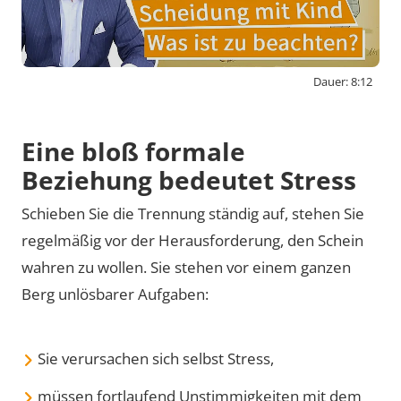
Dauer: 8:12
By activating external content from
www.youtube-nocookie.com, you consent to
Eine bloß formale
transmit data to this third party.
Beziehung bedeutet Stress
Schieben Sie die Trennung ständig auf, stehen Sie
Video laden
regelmäßig vor der Herausforderung, den Schein
wahren zu wollen. Sie stehen vor einem ganzen
Berg unlösbarer Aufgaben:
Sie verursachen sich selbst Stress,
müssen fortlaufend Unstimmigkeiten mit dem