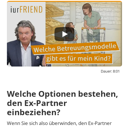
Dauer: 8:01
By activating external content from
www.youtube-nocookie.com, you consent to
Welche Optionen bestehen,
transmit data to this third party.
den Ex-Partner
einbeziehen?
Video laden
Wenn Sie sich also überwinden, den Ex-Partner