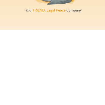
©iur
FRIEND
:
Legal Peace
Company