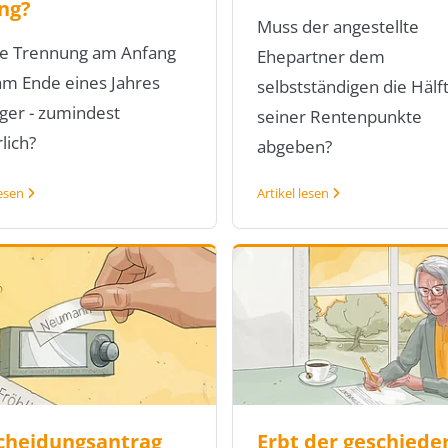
ng?
Muss der angestellte
ine Trennung am Anfang
Ehepartner dem
am Ende eines Jahres
selbstständigen die Hälf
ger - zumindest
seiner Rentenpunkte
lich?
abgeben?
lesen
Artikel lesen
cheidungsantrag
Erbt der geschiede