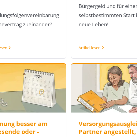
n
Bürgergeld und für eine
dungsfolgenvereinbarung
selbstbestimmten Start 
hevertrag zueinander?
neue Leben!
lesen
Artikel lesen
nung besser am
Versorgungsausglei
esende oder -
Partner angestellt,