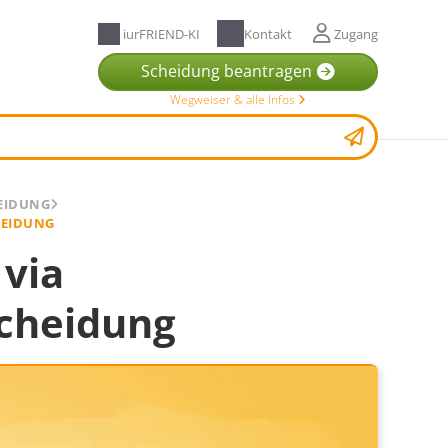
iurFRIEND-KI
Kontakt
Zugang
Scheidung beantragen
Wegweiser & alle Infos
HEIDUNG
HEIDUNG
 via
Scheidung