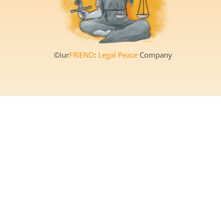
©iur
FRIEND
:
Legal Peace
Company