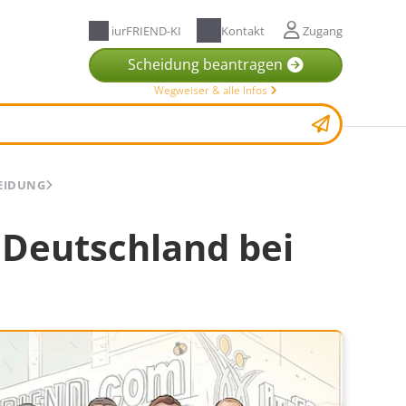
iurFRIEND-KI
Kontakt
Zugang
Scheidung beantragen
Wegweiser & alle Infos
HEIDUNG
n Deutschland bei