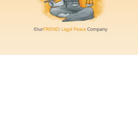
©iur
FRIEND
:
Legal Peace
Company