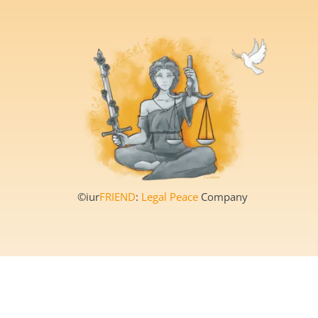
©iur
FRIEND
:
Legal Peace
Company