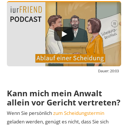
Dauer: 20:03
By activating external content from
www.youtube-nocookie.com, you consent to
Kann mich mein Anwalt
transmit data to this third party.
allein vor Gericht vertreten?
Wenn Sie persönlich
zum Scheidungstermin
Video laden
geladen werden, genügt es nicht, dass Sie sich