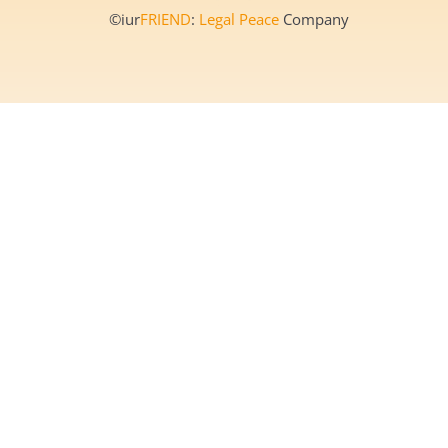
©iur
FRIEND
:
Legal Peace
Company